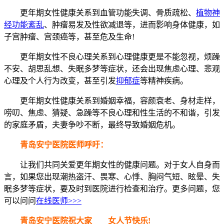
更年期女性健康关系到血管功能失调、骨质疏松、
植物神
经功能紊乱
、肿瘤易发及性欲减退等，进而影响身体健康，如
子宫肿瘤、宫颈癌等，甚至危及生命!
更年期女性不良心理关系到心理健康更是不能忽视，烦躁
不安、胡思乱想、失眠多梦等症状，还会出现焦虑心理、悲观
心理及个人行为改变，甚至引发
抑郁症
等精神疾病。
更年期女性健康关系到婚姻幸福，容颜衰老、身材走样，
唠叨、焦虑、猜疑、急躁等不良心理和性生活的不和谐，引发
的家庭矛盾，夫妻争吵不断，最终导致婚姻危机。
青岛安宁医院医师呼吁：
让我们共同关爱更年期女性的健康问题。对于女人自身而
言，如果您出现潮热盗汗、畏寒、心悸、胸闷气短、眩晕、失
眠多梦等症状，要及时到医院进行检查和治疗。更多问题，您
可以问问
在线医师>>>
青岛安宁医院祝大家 女人节快乐!